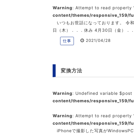
Warning
: Attempt to read property 
content/themes/responsive_159/f
いつもお世話になっております。 令和
日（木）．．．休み 4月30日（金）．．
2021/04/28
仕事
変換方法
Warning
: Undefined variable $post
content/themes/responsive_159/f
Warning
: Attempt to read property 
content/themes/responsive_159/f
iPhoneで撮影した写真がWindo