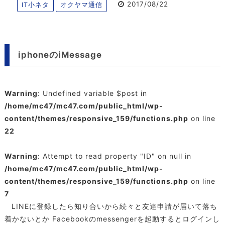
2017/08/22
IT小ネタ
オクヤマ通信
iphoneのiMessage
Warning
: Undefined variable $post in
/home/mc47/mc47.com/public_html/wp-
content/themes/responsive_159/functions.php
on line
22
Warning
: Attempt to read property "ID" on null in
/home/mc47/mc47.com/public_html/wp-
content/themes/responsive_159/functions.php
on line
7
LINEに登録したら知り合いから続々と友達申請が届いて落ち
着かないとか Facebookのmessengerを起動するとログインし