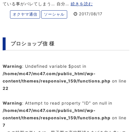
ている事がバレてしまう… 自分…
続きを読む
2017/08/17
オクヤマ通信
ソーシャル
プロショップ信 様
Warning
: Undefined variable $post in
/home/mc47/mc47.com/public_html/wp-
content/themes/responsive_159/functions.php
on line
22
Warning
: Attempt to read property "ID" on null in
/home/mc47/mc47.com/public_html/wp-
content/themes/responsive_159/functions.php
on line
7