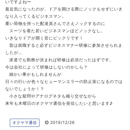
いですよね〜
最近気になったのが、ドアを開ける際にノックもせずにいき
なり入ってくるビジネスマン。
重い荷物を持った配達員さんでさえノックするのに
スーツを着た若いビジネスマンほどノックなし。
いきなりドアが開く音にビックリです！
昔は就職すると必ずビジネスマナー研修に参加させられま
したが…
派遣でも勤務が決まれば研修は必須だったはずです。
今は会社によって研修はしないのかしら？
細かい事かもしれませんが
日々の行いが色々なヒューマンエラーの防止策になるのでは
ないでしょうか！？
小さな疑問やアナログネタも織り交ぜながら
来年も木曜日のオクヤマ通信を発信したいと思います♪
2019/12/26
オクヤマ通信