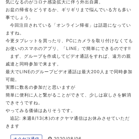
気になるのがコロナ感染拡大に伴う外出自粛。
お盆の帰省をどうするか、ギリギリまで悩んでいる方も多い
事でしょう。
今回注目されている「オンライン帰省」は話題になってい
ますね。
今更タブレットを買ったり、PCにカメラを取り付けなくても
お使いのスマホのアプリ、「LINE」で簡単にできるのです‼️
まず、グループを作成してビデオ通話をすれば、遠方の親
戚達と同時参加で来ます。
最大でLINEのグループビデオ通話は最大200人まで同時参加
可能。
実際に数名の参加だと思いますが
簡単に便利に人と繋がることができて、少しは寂しさを解消
できそうですね。
やってみる価値はありそうです。
追記: 来週8/13(木)のオクヤマ通信はお休みさせていただ
きます
2020/08/06
オクヤマ通信