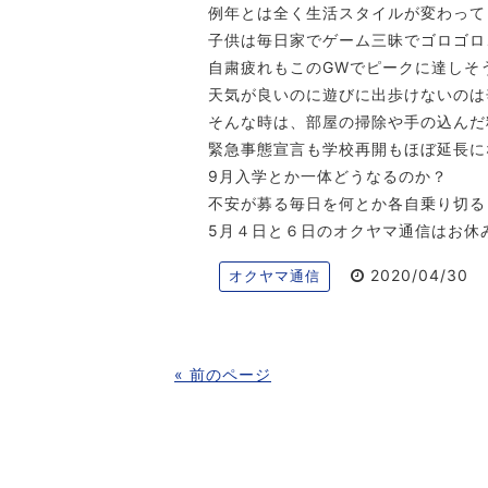
例年とは全く生活スタイルが変わって
子供は毎日家でゲーム三昧でゴロゴロ
自粛疲れもこのGWでピークに達しそ
天気が良いのに遊びに出歩けないのは
そんな時は、部屋の掃除や手の込んだ
緊急事態宣言も学校再開もほぼ延長に
9月入学とか一体どうなるのか？
不安が募る毎日を何とか各自乗り切る
5月４日と６日のオクヤマ通信はお休
2020/04/30
オクヤマ通信
« 前のページ