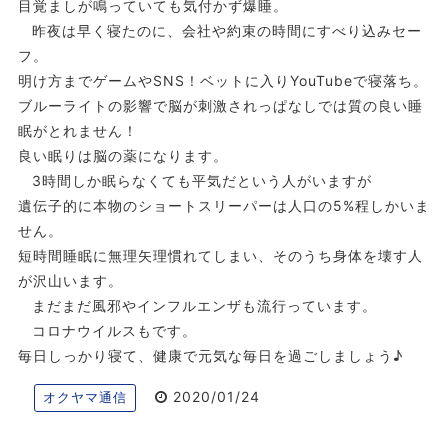
目覚ましが鳴っていても気付かず爆睡。
昨夜は早く寝たのに、会社や約束の時間にすべり込みセー
フ。
明け方までゲームやSNS！ベットに入りYouTubeで寝落ち。
ブルーライトの影響で脳が刺激されっぱなしでは質の良い睡
眠がとれません！
良い眠りは脳の薬になります。
3時間しか眠らなくても平気だという人がいますが
遺伝子的に本物のショートスリーパーは人口の5%程しかいま
せん。
短時間睡眠に無理矢理慣れてしまい、そのうち身体を壊す人
が沢山います。
まだまだ風邪やインフルエンザも流行っています。
コロナウイルスもです。
毎日しっかり寝て、健康で元気な毎日を過ごしましょう♪
2020/01/24
オクヤマ通信