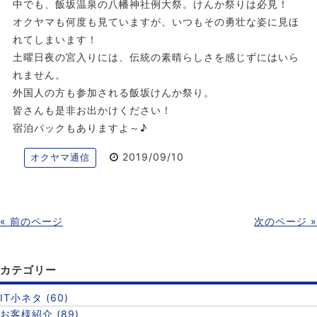
中でも、飯坂温泉の八幡神社例大祭。けんか祭りは必見！
オクヤマも何度も見ていますが、いつもその勇壮な姿に見ほ
れてしまいます！
土曜日夜の宮入りには、伝統の素晴らしさを感じずにはいら
れません。
外国人の方も参加される飯坂けんか祭り。
皆さんも是非お出かけください！
宿泊パックもありますよ～♪
2019/09/10
オクヤマ通信
« 前のページ
次のページ »
カテゴリー
IT小ネタ (60)
お客様紹介 (89)