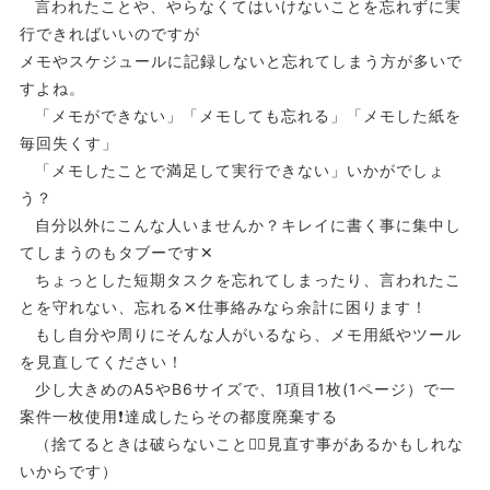
言われたことや、やらなくてはいけないことを忘れずに実
行できればいいのですが
メモやスケジュールに記録しないと忘れてしまう方が多いで
すよね。
「メモができない」「メモしても忘れる」「メモした紙を
毎回失くす」
「メモしたことで満足して実行できない」いかがでしょ
う？
自分以外にこんな人いませんか？キレイに書く事に集中し
てしまうのもタブーです✕
ちょっとした短期タスクを忘れてしまったり、言われたこ
とを守れない、忘れる✕仕事絡みなら余計に困ります！
もし自分や周りにそんな人がいるなら、メモ用紙やツール
を見直してください！
少し大きめのA5やB6サイズで、1項目1枚(1ページ）で一
案件一枚使用❗️達成したらその都度廃棄する
（捨てるときは破らないこと☝🏻見直す事があるかもしれな
いからです）