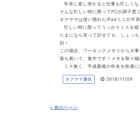
年末に差し掛かると仕事も忙しくな
そんな忙しい時に限ってPCが調子悪
オクヤマは使い慣れたiPadミニが不
忙しい時に限ってうっかりミスを繰
たまになら笑って許せても、しょっち
顔！
この場合、ワーキングメモリから大事
落ち着いて、集中です！メモを取り確
ミス無く、平成最後の年末を快適に
2018/11/09
オクヤマ通信
« 前のページ