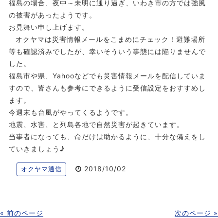
福島の場合、夜中～未明に通り過ぎ、いわき市の方では強風
の被害があったようです。
お見舞い申し上げます。
オクヤマは災害情報メールをこまめにチェック！避難場所
等も確認済みでしたが、幸いそういう事態には陥りませんで
した。
福島市や県、Yahooなどでも災害情報メールを配信していま
すので、皆さんも参考にできるように受信設定をおすすめし
ます。
今週末も台風がやってくるようです。
地震、水害、と列島各地で自然災害が起きています。
当事者になっても、命だけは助かるように、十分な備えをし
ていきましょう♪
2018/10/02
オクヤマ通信
« 前のページ
次のページ »