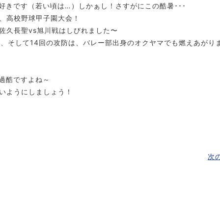
好きです（若い頃は…）しかぁし！さすがにこの酷暑･･･
、高校野球甲子園大会！
佐久長聖vs旭川戦はしびれました〜
回、そして14回の攻防は、バレー部出身のオクヤマでも燃えあがり
過酷ですよね～
いようにしましょう！
次