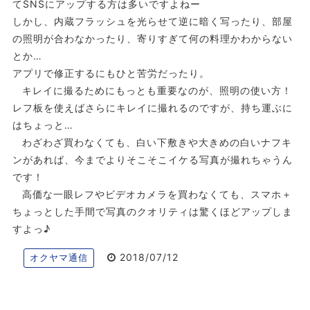
てSNSにアップする方は多いですよねー
しかし、内蔵フラッシュを光らせて逆に暗く写ったり、部屋
の照明が合わなかったり、寄りすぎて何の料理かわからない
とか…
アプリで修正するにもひと苦労だったり。
キレイに撮るためにもっとも重要なのが、照明の使い方！
レフ板を使えばさらにキレイに撮れるのですが、持ち運ぶに
はちょっと…
わざわざ買わなくても、白い下敷きや大きめの白いナフキ
ンがあれば、今までよりそこそこイケる写真が撮れちゃうん
です！
高価な一眼レフやビデオカメラを買わなくても、スマホ＋
ちょっとした手間で写真のクオリティは驚くほどアップしま
すよっ♪
2018/07/12
オクヤマ通信