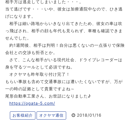
相手方は逃走してしまいました・・・。
当て逃げです・・・いや、彼女は加療通院中なので、ひき逃
げになります。
相手は細い路地からいきなり出てきたため、彼女の車は吹
っ飛ばされ、相手の顔も年代も見られず、車種も確認できま
せんでした。
約1週間後、相手は判明！自分は悪くないの一点張りで保険
会社との交渉も拒否とか。
さて、こんな相手がいる現代社会、ドライブレコーダーは
身を守るツールとして必須ですね。
オクヤマも昨年取り付け完了！
もらい事故も含めて交通事故には遭いたくないですが、万が
一の時の証拠として貴重ですよね～
尾形自動車工業さん、お世話になりました♪
https://ogata-5.com/
2018/01/16
お客様紹介
オクヤマ通信