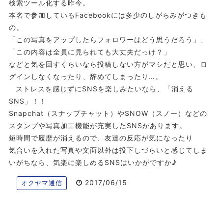
検索ツール化する昨今。
本名で参加しているFacebookには多少のしがらみがつきも
の。
「この写真をアップしたらフォロワーはどう思うだろう」、
「この内容は全員に見られても大丈夫だっけ？」
などと気を回すくらいなら投稿しない方がマシだと思い、ロ
グインしなくなったり、辞めてしまったり…。
ストレスを感じずにSNSを楽しみたいなら、「消える
SNS」！！
Snapchat（スナップチャット）やSNOW（スノー）などの
スタンプや写真加工機能が充実したSNSがあります。
短時間で履歴が消えるので、友達の反応が気になったり
気合いを入れた写真や文面以外は投下しづらいと感じてしま
いがちなら、気楽に楽しめるSNSはいかがですか♪
2017/06/15
オクヤマ通信