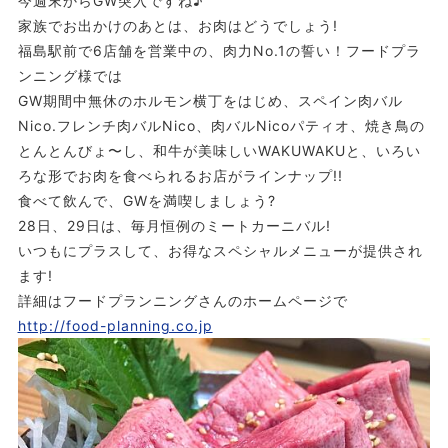
今週末からGW突入ですね♪
家族でお出かけのあとは、お肉はどうでしょう!
福島駅前で6店舗を営業中の、肉力No.1の誓い！フードプラ
ンニング様では
GW期間中無休のホルモン横丁をはじめ、スペイン肉バル
Nico.フレンチ肉バルNico、肉バルNicoパティオ、焼き鳥の
とんとんびょ〜し、和牛が美味しいWAKUWAKUと、いろい
ろな形でお肉を食べられるお店がラインナップ!!
食べて飲んで、GWを満喫しましょう?
28日、29日は、毎月恒例のミートカーニバル!
いつもにプラスして、お得なスペシャルメニューが提供され
ます!
詳細はフードプランニングさんのホームページで
http://food-planning.co.jp