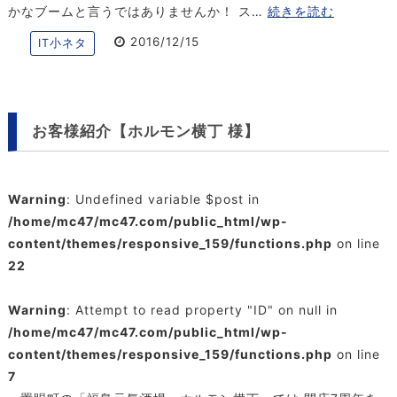
かなブームと言うではありませんか！ ス…
続きを読む
2016/12/15
IT小ネタ
お客様紹介【ホルモン横丁 様】
Warning
: Undefined variable $post in
/home/mc47/mc47.com/public_html/wp-
content/themes/responsive_159/functions.php
on line
22
Warning
: Attempt to read property "ID" on null in
/home/mc47/mc47.com/public_html/wp-
content/themes/responsive_159/functions.php
on line
7