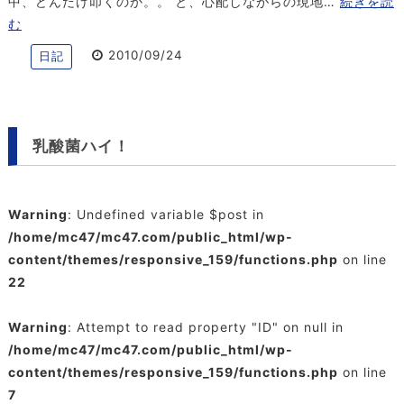
中、どんだけ叩くのか。。 と、心配しながらの現地…
続きを読
む
2010/09/24
日記
乳酸菌ハイ！
Warning
: Undefined variable $post in
/home/mc47/mc47.com/public_html/wp-
content/themes/responsive_159/functions.php
on line
22
Warning
: Attempt to read property "ID" on null in
/home/mc47/mc47.com/public_html/wp-
content/themes/responsive_159/functions.php
on line
7