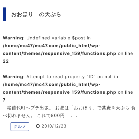
おおほり の天ぷら
Warning
: Undefined variable $post in
/home/mc47/mc47.com/public_html/wp-
content/themes/responsive_159/functions.php
on line
22
Warning
: Attempt to read property "ID" on null in
/home/mc47/mc47.com/public_html/wp-
content/themes/responsive_159/functions.php
on line
7
猪苗代町へプチ出張。 お昼は「おおほり」で蕎麦＆天ぷら 食
べ切れません。 これで800円．．．．
2010/12/23
グルメ